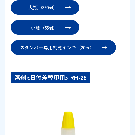
大瓶（330ml）
小瓶（55ml）
スタンパー専用補充インキ（20ml）
溶剤<日付差替印用> RM-26