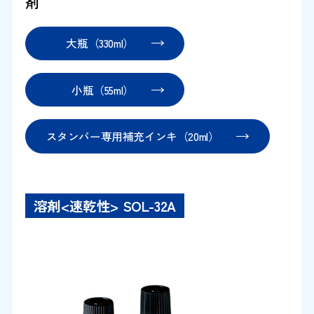
剤
大瓶（330ml）
小瓶（55ml）
スタンパー専用補充インキ（20ml）
溶剤<速乾性> SOL-32A