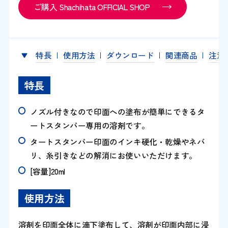
ご購入 Shachihata OFFICIAL SHOP
特長
使用方法
ダウンロード
関連商品
注意
特長
ノズル付きなので印面への塗布が簡単にできるタ
ートスタンパー専用の溶剤です。
タートスタンパー印面のインキ硬化・乾燥やネバ
リ、糸引きなどの解消にお使いいただけます。
[容量]20ml
使用方法
溶剤を印面全体に滴下塗布して、溶剤が印面内部に浸