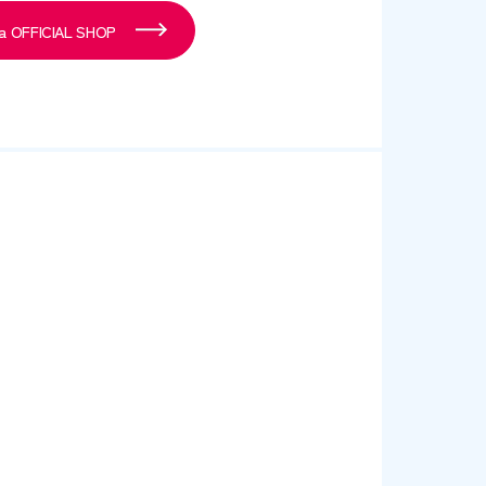
REACH
入 Shachihata OFFICIAL SHOP