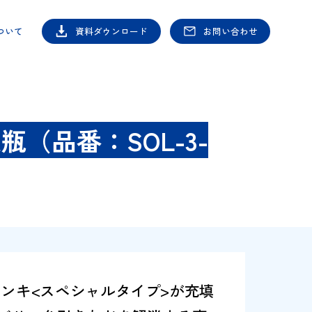
シヤチハタについて
資料ダウンロード
お
〉大瓶（品番：SOL-3-