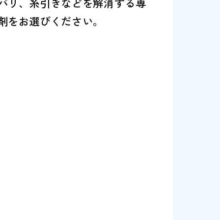
着スタンプインキ<スペシャルタイプ>が充填
硬化やネバリ、糸引きなどを解消する専
応する溶剤をお選びください。
 遅乾性