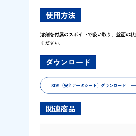
強着スタンプ台 タートの盤面イ
強着スタンプインキ タートの捺
[容量]小瓶 55ml／大瓶 330ml
使用方法
溶剤を付属のスポイトで吸い取り、盤
ください。
ダウンロード