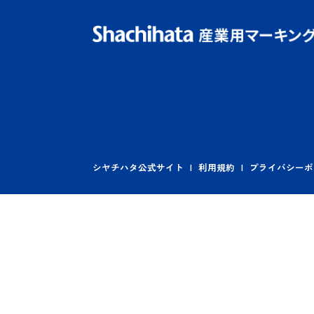
産業用
各種製品の費
製
窓口営