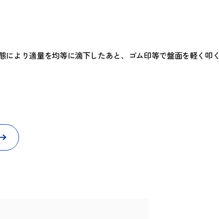
ンキ硬化・乾燥やネバリ、糸引きなどを解消する専用の
印でお使いになるゴム印の洗浄用としてもご使用いただけ
面の状態により適量を均等に滴下したあと、ゴム印等で盤