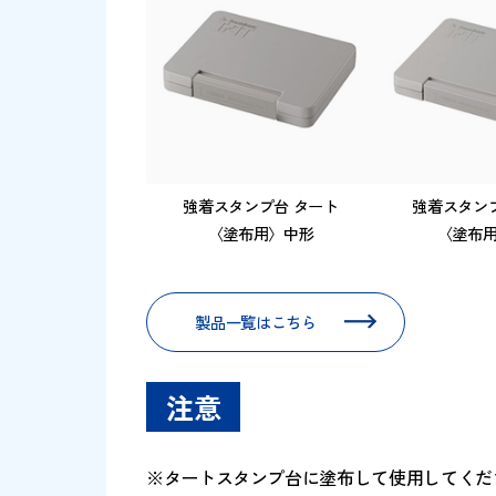
SDS（安全データシート）ダウンロー
関連商品
強着スタンプ台 タート
強着
〈塗布用〉中形