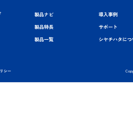
マーキング製品は一般販売店では
お取り
用、新規商品企画、
OEM対応その他、
ぜ
品ナビ
資料ダウンロード
業時間 9：00～12：00 / 13：00～17：00
※土日・祝祭日・年
製品ナビ
導