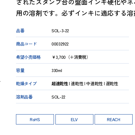
容量330mlの大瓶タイプ。強
されたスタンプ台の盤面インキ
用の溶剤です。必ずインキに適
品番
SOL-3-22
商品コード
00032922
希望小売価格
￥3,700（＋消費税）
容量
330ml
なる場合
いくださ
乾燥タイプ
超速乾性
| 速乾性 | 中速乾性
|
溶剤品番
SOL-22