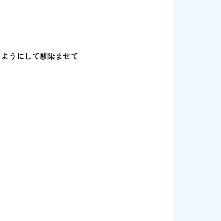
溶剤です。
ます。
面を軽く叩くようにして馴染ませて