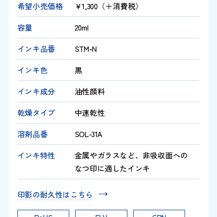
希望小売価格
￥1,300（＋消費税）
容量
20ml
インキ品番
STM-N
インキ色
黒
インキ成分
油性顔料
乾燥タイプ
中速乾性
溶剤品番
SOL-31A
インキ特性
金属やガラスなど、非吸収面への
なつ印に適したインキ
印影の耐久性はこちら
RoHS
ELV
GPN