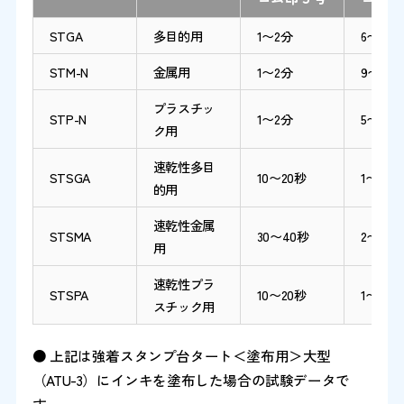
STGA
多目的用
1〜2分
6〜7分
STM-N
金属用
1〜2分
9〜10分
プラスチッ
STP-N
1〜2分
5〜6分
ク用
速乾性多目
STSGA
10〜20秒
1〜2分
的用
速乾性金属
STSMA
30〜40秒
2〜3分
用
速乾性プラ
STSPA
10〜20秒
1〜2分
スチック用
● 上記は強着スタンプ台タート＜塗布用＞大型
（ATU-3）にインキを塗布した場合の試験データで