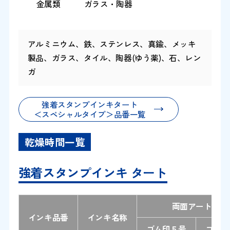
金属類
ガラス・陶器
アルミニウム、鉄、ステンレス、真鍮、メッキ
製品、ガラス、タイル、陶器(ゆう薬)、石、レン
ガ
強着スタンプインキタート
＜スペシャルタイプ＞品番一覧
乾燥時間一覧
強着スタンプインキ タート
両面アート紙
インキ品番
インキ名称
ゴム印５号
ゴム印