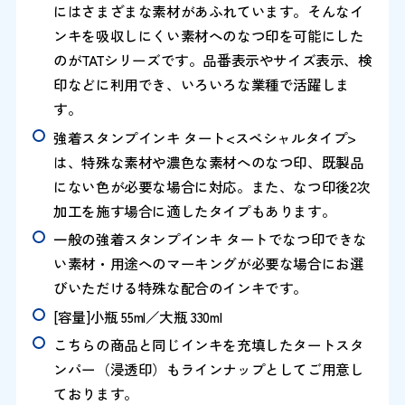
にはさまざまな素材があふれています。そんなイ
ンキを吸収しにくい素材へのなつ印を可能にした
のがTATシリーズです。品番表示やサイズ表示、検
印などに利用でき、いろいろな業種で活躍しま
す。
強着スタンプインキ タート<スペシャルタイプ>
は、特殊な素材や濃色な素材へのなつ印、既製品
にない色が必要な場合に対応。また、なつ印後2次
加工を施す場合に適したタイプもあります。
一般の強着スタンプインキ タートでなつ印できな
い素材・用途へのマーキングが必要な場合にお選
びいただける特殊な配合のインキです。
[容量]小瓶 55ml／大瓶 330ml
こちらの商品と同じインキを充填したタートスタ
ンパー（浸透印）もラインナップとしてご用意し
ております。