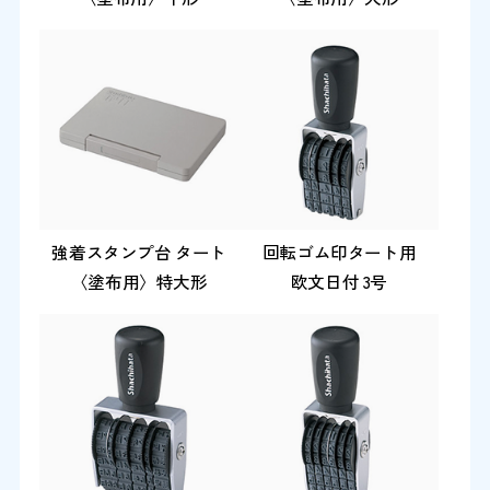
強着スタンプ台 タート
回転ゴム印タート用
〈塗布用〉特大形
欧文日付 3号