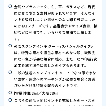
金属やプラスチック、布、革、ガラスなど、現代
にはさまざまな素材があふれています。そんなイ
ンキを吸収しにくい素材へのなつ印を可能にした
のがTATシリーズです。品番表示やサイズ表示、検
印などに利用でき、いろいろな業種で活躍しま
す。
強着スタンプインキ タート<スペシャルタイプ>
は、特殊な素材や濃色な素材へのなつ印、既製品
にない色が必要な場合に対応。また、なつ印後2次
加工を施す場合に適したタイプもあります。
一般の強着スタンプインキ タートでなつ印できな
い素材・用途へのマーキングが必要な場合にお選
びいただける特殊な配合のインキです。
[容量]小瓶 55ml／大瓶 330ml
こちらの商品と同じインキを充填したタートスタ