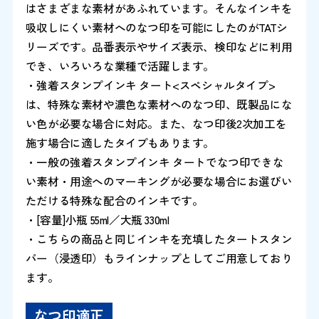
はさまざまな素材があふれています。そんなインキを
吸収しにくい素材へのなつ印を可能にしたのがTATシ
リーズです。品番表示やサイズ表示、検印などに利用
でき、いろいろな業種で活躍します。
・強着スタンプインキ タート<スペシャルタイプ>
は、特殊な素材や濃色な素材へのなつ印、既製品にな
い色が必要な場合に対応。また、なつ印後2次加工を
施す場合に適したタイプもあります。
・一般の強着スタンプインキ タートでなつ印できな
い素材・用途へのマーキングが必要な場合にお選びい
ただける特殊な配合のインキです。
・[容量]小瓶 55ml／大瓶 330ml
・こちらの商品と同じインキを充填したタートスタン
パー（浸透印）もラインナップとしてご用意しており
ます。
なつ印適正