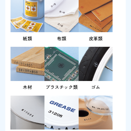
紙類
布類
皮革類
木材
プラスチック類
ゴム