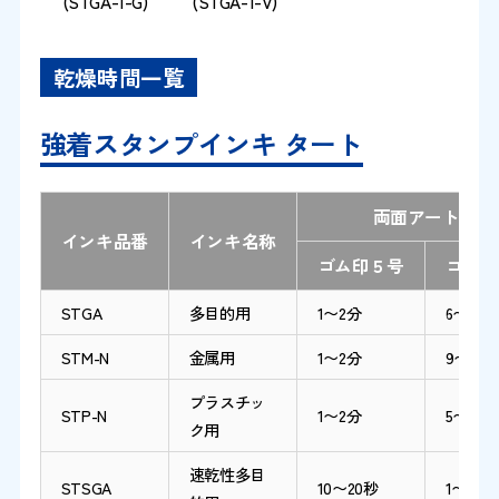
(STGA-1-G)
(STGA-1-V)
乾燥時間一覧
強着スタンプインキ タート
両面アート紙
インキ品番
インキ名称
ゴム印５号
ゴム印
STGA
多目的用
1〜2分
6〜7分
STM-N
金属用
1〜2分
9〜10分
プラスチッ
STP-N
1〜2分
5〜6分
ク用
速乾性多目
STSGA
10〜20秒
1〜2分