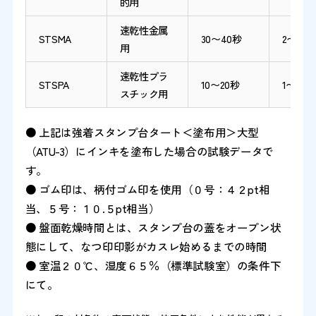
的用
速乾性金属
STSMA
30〜40秒
2〜3分
用
速乾性プラ
STSPA
10〜20秒
1〜2分
スチック用
● 上記は強着スタンプ台タート＜塗布用＞大型
（ATU-3）にインキを塗布した場合の試験データで
す。
● ゴム印は、柄付ゴム印を使用（０号：４２pt相
当、５号：１０.５pt相当）
● 盤面乾燥時間とは、スタンプ台の蓋をオープン状
態にして、なつ印印影がカスレ始めるまでの時間
● 室温２０℃、湿度６５％（標準試験室）の条件下
にて。