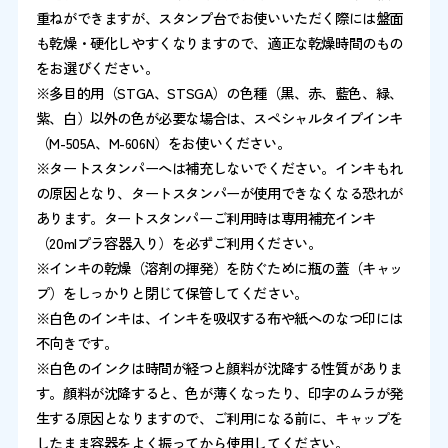
重ねができますが、スタンプ台でお使いいただく際には盤面
も乾燥・硬化しやすくなりますので、適正な乾燥時間のもの
をお選びください。
※多目的用（STGA、STSGA）の色種（黒、赤、藍色、緑、
紫、白）以外の色が必要な場合は、スペシャルタイプインキ
（M-505A、M-606N）をお使いください。
※タートスタンパーへは補充しないでください。インキもれ
の原因となり、タートスタンパーが使用できなくなる恐れが
あります。タートスタンパーご利用時は専用補充インキ
（20mlプラ容器入り）を必ずご利用ください。
※インキの乾燥（溶剤の揮発）を防ぐために瓶の蓋（キャッ
プ）をしっかりと閉じて保管してください。
※白色のインキは、インキを吸収する布や紙へのなつ印には
不向きです。
※白色のインクは時間が経つと顔料が沈降する性質がありま
す。顔料が沈降すると、色が薄くなったり、印字のムラが発
生する原因となりますので、ご利用になる前に、キャップを
したまま容器をよく振ってから使用してください。