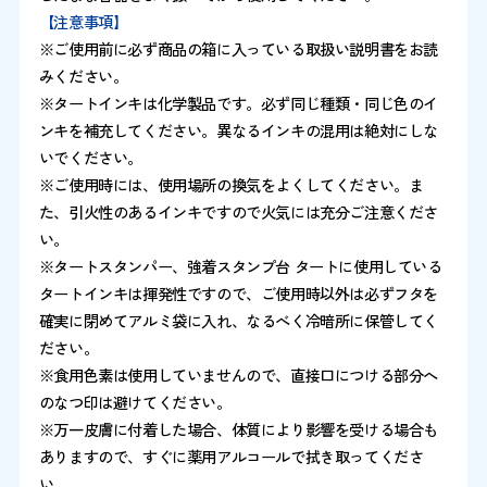
【注意事項】
※ご使用前に必ず商品の箱に入っている取扱い説明書をお読
みください。
※タートインキは化学製品です。必ず同じ種類・同じ色のイ
ンキを補充してください。異なるインキの混用は絶対にしな
いでください。
※ご使用時には、使用場所の換気をよくしてください。ま
た、引火性のあるインキですので火気には充分ご注意くださ
い。
※タートスタンパー、強着スタンプ台 タートに使用している
タートインキは揮発性ですので、ご使用時以外は必ずフタを
確実に閉めてアルミ袋に入れ、なるべく冷暗所に保管してく
ださい。
※食用色素は使用していませんので、直接口につける部分へ
のなつ印は避けてください。
※万一皮膚に付着した場合、体質により影響を受ける場合も
ありますので、すぐに薬用アルコールで拭き取ってくださ
い。