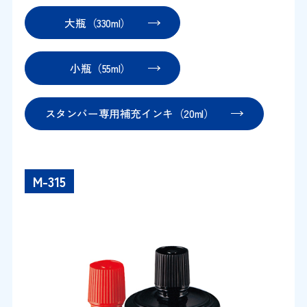
大瓶（330ml）
小瓶（55ml）
スタンパー専用補充インキ（20ml）
M-315