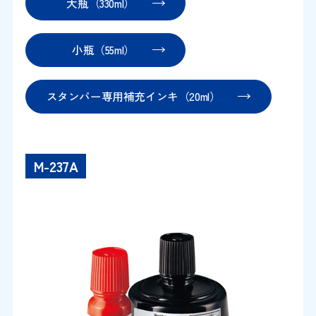
大瓶（330ml）
小瓶（55ml）
スタンパー専用補充インキ（20ml）
M-237A