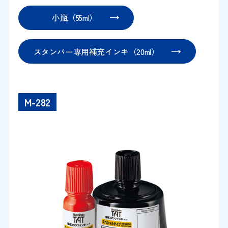
小瓶（55ml）
スタンパー専用補充インキ（20ml）
M-282