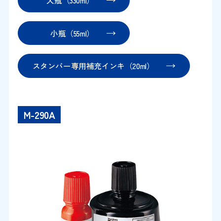
大瓶（330ml）
小瓶（55ml）
スタンパー専用補充インキ（20ml）
M-290A