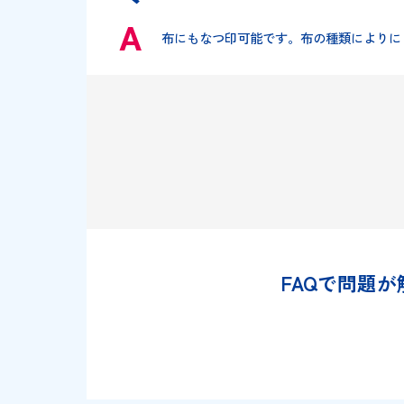
タート（TAT）スタンプ台多目
布にもなつ印可能です。布の種類に
FAQで