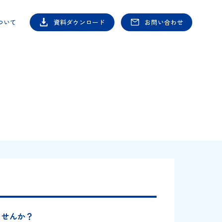
シヤチハタについて
資料ダウンロード
お