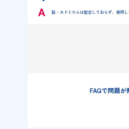
タート（TAT）インキスペシャ
鉛・カドミウムは配合しておらず、
FAQで