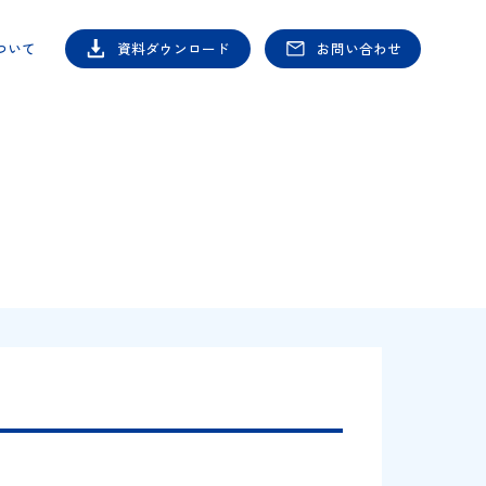
シヤチハタについて
資料ダウンロード
お