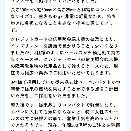
リンターをご紹介させていただきました。
長さ100mm×幅50mm×高さ25mmと非常にコンパクト
なサイズで、重さも42gと非常に軽量なため、持ち
歩きに負担となることも少なく携帯に適していま
す。
クレジットカードの信用照会端末機の普及により、
インプリンターを店頭で見かけることは少なくなり
ましたが、J社様のようにセールスが外勤活動で持ち
歩くケースや、クレジットカードの信用照会端末機
の障害発生時の代用品として備えるケースなど、現
在でも幅広い業界でご利用いただいております。
J社様で採用していた従来品と比べ、コンパクトかつ
軽量で従来の機能を果たすことができる点をご評価
いただき、ご採用をいただきました。
導入後では、従来品よりコンパクトで軽量になり、
カバンに入れても気にならないと、特に女性のセー
ルスの方に好評との事で、営業士気を高めることが
できたそうです。現在、年間500個程のご注文を継続