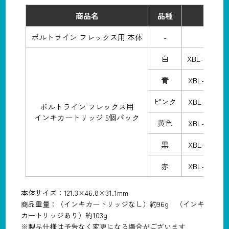
商品名
品種
品番
ボルトライン フレックス用 本体
-
XBL-F
白
XBL-FRC2-
青
XBL-FRC2-
ピンク
XBL-FRC2-
ボルトライン フレックス用
インキカートリッジ 5個パック
黄色
XBL-FRC2-
黒
XBL-FRC2-
赤
XBL-FRC2-
本体サイズ：121.3×46.8×31.1mm
商品重量：（インキカートリッジなし）約96g （インキ
カートリッジあり）約103g
※製品仕様は予告なく変更になる場合がございます