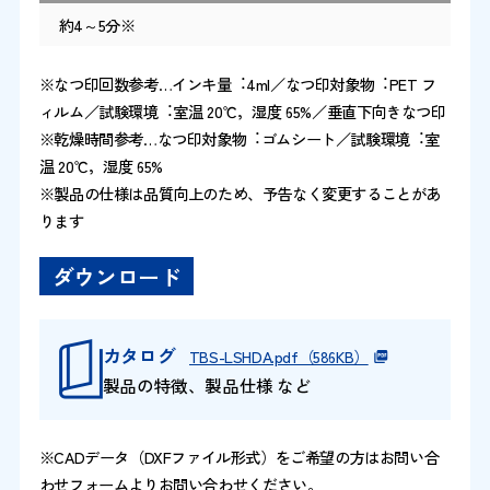
約4～5分※
※なつ印回数参考…インキ量︓4ml／なつ印対象物︓PET フ
ィルム／試験環境︓室温 20℃，湿度 65%／垂直下向きなつ印
※乾燥時間参考…なつ印対象物︓ゴムシート／試験環境︓室
温 20℃，湿度 65%
※製品の仕様は品質向上のため、予告なく変更することがあ
ります
ダウンロード
カタログ
TBS-LSHDA.pdf（586KB）
製品の特徴、製品仕様 など
※CADデータ（DXFファイル形式）をご希望の方はお問い合
わせフォームよりお問い合わせください。