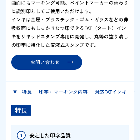
曲面にもマーキング可能。ペイントマーカーの替わり
に識別印としてご使用いただけます。
インキは金属・プラスチック・ゴム・ガラスなどの非
吸収面にもしっかりなつ印できるTAT（タート）イン
キをリキッドスタンプ専用に開発し、丸等の塗り潰し
の印字に特化した直液式スタンプです。
お問い合わせ
特長
印字・マーキング内容
対応TATインキ
仕
特長
安定した印字品質