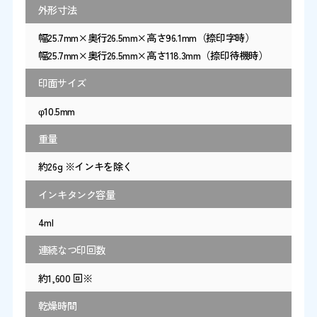
外形寸法
幅25.7mm×奥行26.5mm×高さ96.1mm（捺印字時）
幅25.7mm×奥行26.5mm×高さ118.3mm（捺印待機時）
印面サイズ
φ10.5mm
重量
約26g ※インキを除く
インキタンク容量
4ml
連続なつ印回数
約1,600 回※
乾燥時間