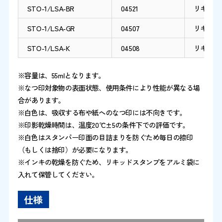
STO-1/LSA-BR
04521
リキッド
STO-1/LSA-GR
04507
リキッド
STO-1/LSA-K
04508
リキッド
※容量は、55mlとなります。
※なつ印対象物の表面状態、使用条件により性能が異なる場
合があります。
※白色は、吸収する布や紙へのなつ印には不向きです。
※印影乾燥時間は、温度20℃±5の条件下での評価です。
※白色はスタンパー印面の目詰まりを防ぐため毎日の捺印
（もしくは捨印）が必要になります。
※インキの乾燥を防ぐため、リキッドスタンプをアルミ袋に
入れて保管してください。
仕様